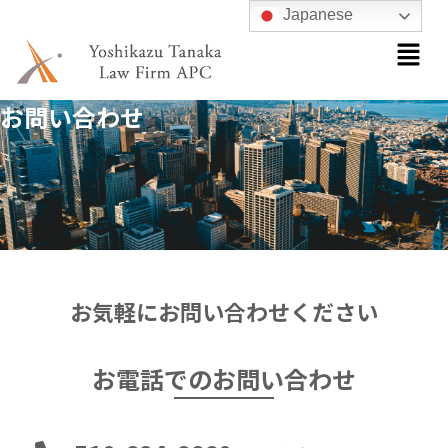
内
Japanese
メ
容
ニ
を
ュ
ス
ー
お問い合わせ
キ
ッ
プ
お気軽にお問い合わせください
お電話でのお問い合わせ