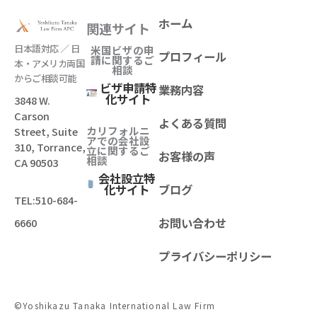
ホーム
関連サイト
日本語対応 ／ 日
米国ビザの申
プロフィール
請に関するご
本・アメリカ両国
相談
からご相談可能
ビザ申請特
業務内容
化サイト
3848 W.
Carson
よくある質問
カリフォルニ
Street, Suite
アでの会社設
310, Torrance,
立
に関するご
お客様の声
相談
CA 90503
会社設立特
化サイト
ブログ
TEL:
510-684-
お問い合わせ
6660
プライバシーポリシー
©Yoshikazu Tanaka International Law Firm