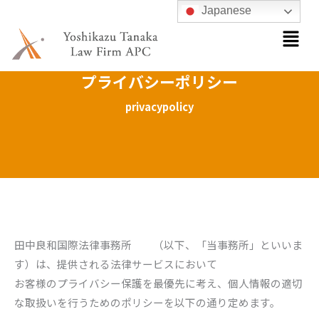
内
Japanese
メ
容
ニ
を
ュ
ス
ー
プライバシーポリシー
キ
ッ
privacypolicy
プ
田中良和国際法律事務所 （以下、「当事務所」といいま
す）は、提供される法律サービスにおいて
お客様のプライバシー保護を最優先に考え、個人情報の適切
な取扱いを行うためのポリシーを以下の通り定めます。