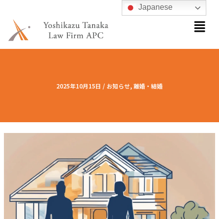
内
Japanese
メ
容
ニ
を
ュ
ス
ー
キ
ッ
プ
2025年10月15日
/
お知らせ
,
離婚・結婚