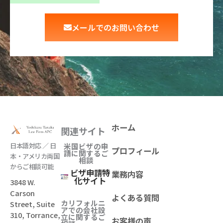
メールでのお問い合わせ
ホーム
関連サイト
日本語対応 ／ 日
米国ビザの申
プロフィール
請に関するご
本・アメリカ両国
相談
からご相談可能
ビザ申請特
業務内容
化サイト
3848 W.
Carson
よくある質問
カリフォルニ
Street, Suite
アでの会社設
310, Torrance,
立
に関するご
お客様の声