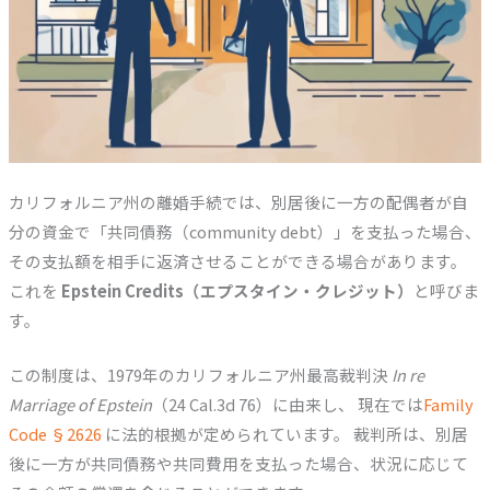
カリフォルニア州の離婚手続では、別居後に一方の配偶者が自
分の資金で「共同債務（community debt）」を支払った場合、
その支払額を相手に返済させることができる場合があります。
これを
Epstein Credits（エプスタイン・クレジット）
と呼びま
す。
この制度は、1979年のカリフォルニア州最高裁判決
In re
Marriage of Epstein
（24 Cal.3d 76）に由来し、 現在では
Family
Code §2626
に法的根拠が定められています。 裁判所は、別居
後に一方が共同債務や共同費用を支払った場合、状況に応じて