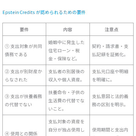
Epstein Credits が認められるための要件
要件
内容
注意点
婚姻中に発生した
① 支出対象が共同
契約・請求書・支
住宅ローン・税
債務である
払記録を証拠化。
金・保険など。
② 支出が別財産か
支払者の別居後の
支払元口座や明細
らなされた
収入や個人資産。
を明確に。
扶養命令・子供の
③ 支出が扶養義務
支払意図と法的義
生活費の代替でな
の代替でない
務の区別を明示。
いこと。
支払対象の資産を
自分が独占使用し
使用期間と支出内
④ 使用との関係