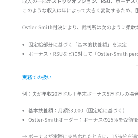
収入の一部が
ストックオプション、RSU、ボーナス
このような収入は年によって大きく変動するため、
Ostler-Smith判決により、裁判所は次のように
固定給部分に基づく「基本的扶養額」を決定
ボーナス・RSUなどに対して「Ostler-Smith 
実務での扱い
例：夫が年収20万ドル＋年末ボーナス5万ドルの場
基本扶養額：月額$3,000（固定給に基づく）
Ostler-Smithオーダー：ボーナスの15％を受
→ ボーナスが実際に支払われたときに、15％分を