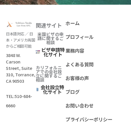
ホーム
関連サイト
日本語対応 ／ 日
米国ビザの申
プロフィール
請に関するご
本・アメリカ両国
相談
からご相談可能
ビザ申請特
業務内容
化サイト
3848 W.
Carson
よくある質問
カリフォルニ
Street, Suite
アでの会社設
310, Torrance,
立
に関するご
お客様の声
相談
CA 90503
会社設立特
化サイト
ブログ
TEL:
510-684-
お問い合わせ
6660
プライバシーポリシー