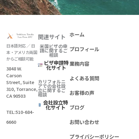
ホーム
関連サイト
日本語対応 ／ 日
米国ビザの申
プロフィール
請に関するご
本・アメリカ両国
相談
からご相談可能
ビザ申請特
業務内容
化サイト
3848 W.
Carson
よくある質問
カリフォルニ
Street, Suite
アでの会社設
310, Torrance,
立
に関するご
お客様の声
相談
CA 90503
会社設立特
化サイト
ブログ
TEL:
510-684-
お問い合わせ
6660
プライバシーポリシー