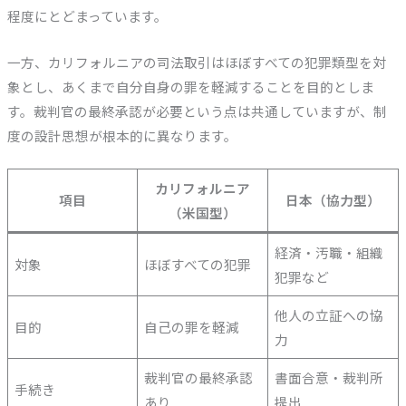
程度にとどまっています。
一方、カリフォルニアの司法取引はほぼすべての犯罪類型を対
象とし、あくまで自分自身の罪を軽減することを目的としま
す。裁判官の最終承認が必要という点は共通していますが、制
度の設計思想が根本的に異なります。
カリフォルニア
項目
日本（協力型）
（米国型）
経済・汚職・組織
対象
ほぼすべての犯罪
犯罪など
他人の立証への協
目的
自己の罪を軽減
力
裁判官の最終承認
書面合意・裁判所
手続き
あり
提出