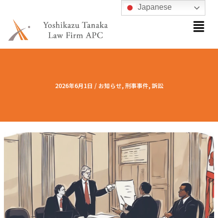
内
Japanese
メ
容
ニ
を
ュ
ス
ー
キ
ッ
プ
2026年6月1日
/
お知らせ
,
刑事事件
,
訴訟