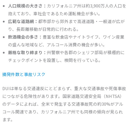
人口規模の大きさ：
カリフォルニア州は約3,900万人の人口を
抱えており、車社会であるため運転機会が多い。
広範な道路網：
都市部から郊外まで高速道路・一般道が広が
り、長距離移動が日常的に行われる。
飲酒機会の多さ：
豊富な飲食店やナイトライフ、ワイン産業
の盛んな地域など、アルコール消費の機会が多い。
厳格な取り締まり：
州警察や各郡のシェリフ部局が積極的に
チェックポイントを設置し、検問を行っている。
摘発件数と事故リスク
DUIは単なる交通違反にとどまらず、重大な交通事故や死傷事故
につながる危険性があります。国家道路交通安全局（NHTSA）
のデータによれば、全米で発生する交通事故死の約30%がアル
コール関連であり、カリフォルニア州でも同様の傾向が見られ
ます。