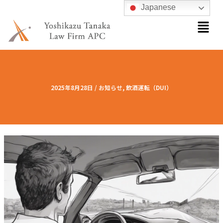
内
Japanese
メ
容
ニ
を
ュ
ス
ー
キ
ッ
プ
2025年8月28日
/
お知らせ
,
飲酒運転（DUI）