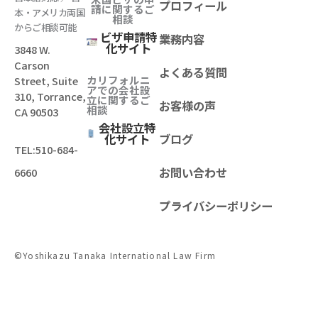
プロフィール
請に関するご
本・アメリカ両国
相談
からご相談可能
ビザ申請特
業務内容
化サイト
3848 W.
Carson
よくある質問
カリフォルニ
Street, Suite
アでの会社設
310, Torrance,
立
に関するご
お客様の声
相談
CA 90503
会社設立特
化サイト
ブログ
TEL:
510-684-
お問い合わせ
6660
プライバシーポリシー
©Yoshikazu Tanaka International Law Firm