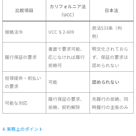
カリフォルニア法
比較項目
日本法
（UCC）
民法533条（判
根拠法令
UCC §2-609
例）
書面で要求可能、
明文化されておら
履行保証の要求
応じなければ履行
ず、保証の要求は
拒絶可
認められない
担保提供・前払い
可能
認められない
の要求
履行保証の要求、
先履行の拒絶、同
可能な対応
拒絶、契約解除
時履行の主張のみ
4. 実務上のポイント