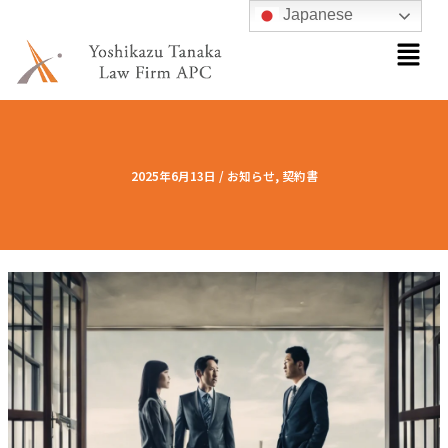
内
Japanese
メ
容
ニ
を
ュ
ス
ー
キ
ッ
プ
2025年6月13日
/
お知らせ
,
契約書