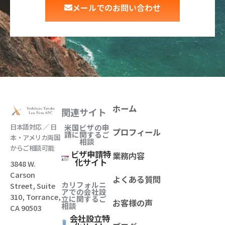
メールでのお問い合わせ
ホーム
関連サイト
日本語対応 ／ 日
米国ビザの申
プロフィール
請に関するご
本・アメリカ両国
相談
からご相談可能
ビザ申請特
業務内容
化サイト
3848 W.
Carson
よくある質問
カリフォルニ
Street, Suite
アでの会社設
310, Torrance,
立
に関するご
お客様の声
相談
CA 90503
会社設立特