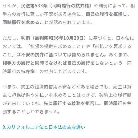
せんが、
民法第533条（同時履行の抗弁権）
や判例によって、相
手方の履行に著しい不安がある場合に、
自己の履行を拒絶し、
同時履行を求めること
が認められています。
ただし、
判例（最判昭和36年10月20日）
に基づくと、日本法に
おいては、「担保の提供を求めること」や「前払いを要求する
こと」は
不安の抗弁に基づいては認められません
。あくまで、
相手方の履行と同時でなければ自己の履行をしない
という「同
時履行の抗弁権」の枠内にとどまります。
つまり、買主の経済的信用不安などがある場合でも、売主は買
主に担保提供や先払いを求めることはできず、契約上の履行期
が到来していても、
先に履行する義務を拒否し、同時履行を主
張する
ことしかできません。
3. カリフォルニア法と日本法の主な違い