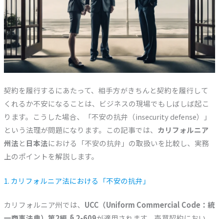
契約を履行するにあたって、相手方がきちんと契約を履行して
くれるか不安になることは、ビジネスの現場でもしばしば起こ
ります。こうした場合、「不安の抗弁（insecurity defense）」
という法理が問題になります。この記事では、
カリフォルニア
州法
と
日本法
における「不安の抗弁」の取扱いを比較し、実務
上のポイントを解説します。
1. カリフォルニア法における「不安の抗弁」
カリフォルニア州では、
UCC（Uniform Commercial Code：統
一商事法典）第2編 §2-609
が適用されます。売買契約におい