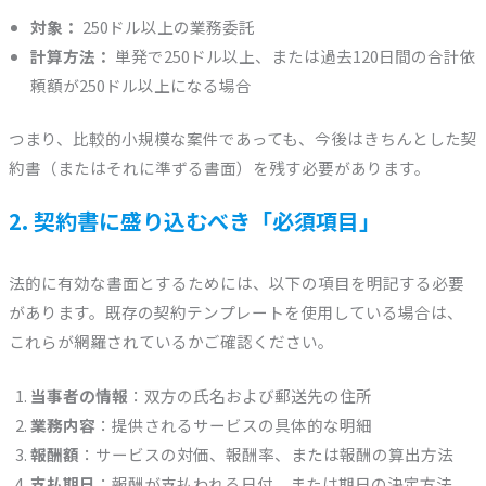
対象：
250ドル以上の業務委託
計算方法：
単発で250ドル以上、または過去120日間の合計依
頼額が250ドル以上になる場合
つまり、比較的小規模な案件であっても、今後はきちんとした契
約書（またはそれに準ずる書面）を残す必要があります。
2. 契約書に盛り込むべき「必須項目」
法的に有効な書面とするためには、以下の項目を明記する必要
があります。既存の契約テンプレートを使用している場合は、
これらが網羅されているかご確認ください。
当事者の情報
：双方の氏名および郵送先の住所
業務内容
：提供されるサービスの具体的な明細
報酬額
：サービスの対価、報酬率、または報酬の算出方法
支払期日
：報酬が支払われる日付、または期日の決定方法