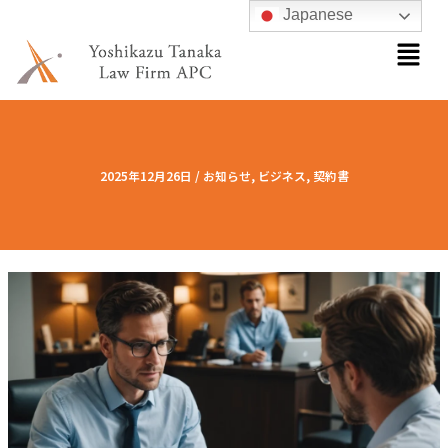
内
Japanese
メ
容
ニ
を
ュ
ス
ー
キ
ッ
プ
2025年12月26日
/
お知らせ
,
ビジネス
,
契約書