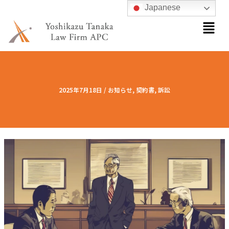
内
Japanese
メ
容
ニ
を
ュ
ス
ー
キ
ッ
プ
2025年7月18日
/
お知らせ
,
契約書
,
訴訟