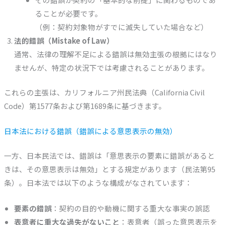
ることが必要です。
（例：契約対象物がすでに滅失していた場合など）
法的錯誤（Mistake of Law）
通常、法律の理解不足による錯誤は無効主張の根拠にはなり
ませんが、特定の状況下では考慮されることがあります。
これらの主張は、カリフォルニア州民法典（California Civil
Code）第1577条および第1689条に基づきます。
日本法における錯誤（錯誤による意思表示の無効）
一方、日本民法では、錯誤は「意思表示の要素に錯誤があると
きは、その意思表示は無効」とする規定があります（民法第95
条）。日本法では以下のような構成がなされています：
要素の錯誤
：契約の目的や動機に関する重大な事実の誤認
表意者に重大な過失がないこと
：表意者（誤った意思表示を