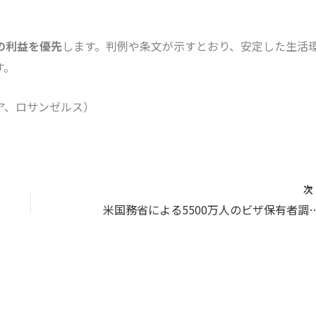
の利益を優先
します。判例や条文が示すとおり、安定した生活
す。
ア、ロサンゼルス）
米国務省による5500万人のビザ保有者調査：カ