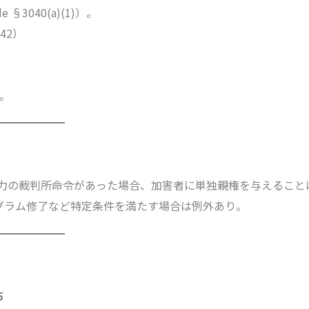
§3040(a)(1)）。
042）
。
力の裁判所命令があった場合、加害者に単独親権を与えること
グラム修了など特定条件を満たす場合は例外あり。
5