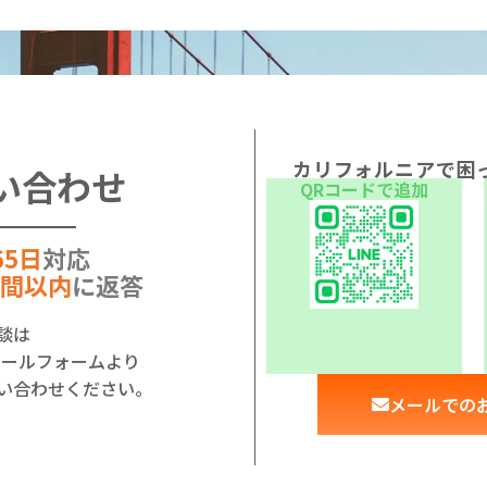
カリフォルニアで困
い合わせ
QRコードで追加
65日
対応
時間以内
に返答
談は
はメールフォームより
い合わせください。
メールでの