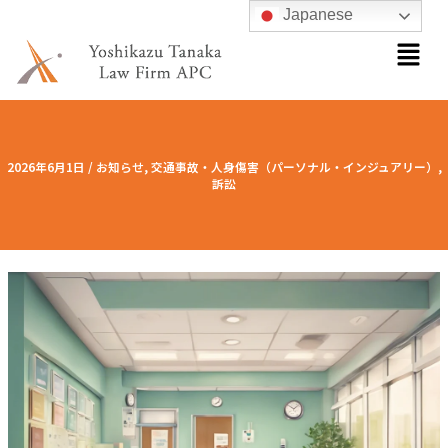
内
Japanese
メ
容
ニ
を
ュ
ス
ー
キ
ッ
2026年6月1日
/
お知らせ
,
交通事故・人身傷害（パーソナル・インジュアリー）
,
プ
訴訟