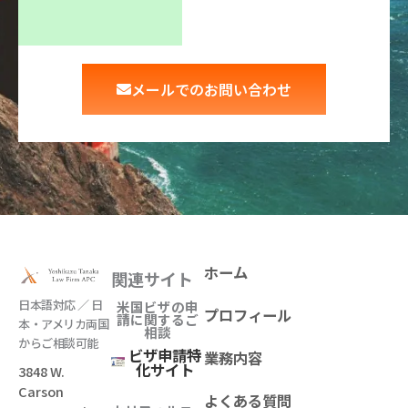
メールでのお問い合わせ
ホーム
関連サイト
日本語対応 ／ 日
米国ビザの申
プロフィール
請に関するご
本・アメリカ両国
相談
からご相談可能
ビザ申請特
業務内容
化サイト
3848 W.
Carson
よくある質問