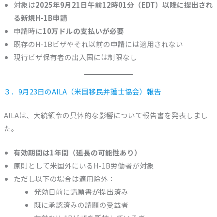
対象は
2025年9月21日午前12時01分（EDT）以降に提出され
る新規H-1B申請
申請時に
10万ドルの支払いが必要
既存のH-1Bビザやそれ以前の申請には適用されない
現行ビザ保有者の出入国には制限なし
３．9月23日のAILA（米国移民弁護士協会）報告
AILAは、大統領令の具体的な影響について報告書を発表しまし
た。
有効期間は1年間（延長の可能性あり）
原則として米国外にいるH-1B労働者が対象
ただし以下の場合は適用除外：
発効日前に請願書が提出済み
既に承認済みの請願の受益者