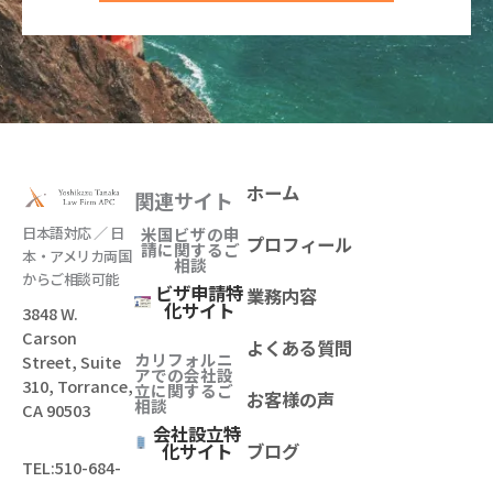
ホーム
関連サイト
日本語対応 ／ 日
米国ビザの申
プロフィール
請に関するご
本・アメリカ両国
相談
からご相談可能
ビザ申請特
業務内容
化サイト
3848 W.
Carson
よくある質問
カリフォルニ
Street, Suite
アでの会社設
310, Torrance,
立
に関するご
お客様の声
相談
CA 90503
会社設立特
化サイト
ブログ
TEL:
510-684-