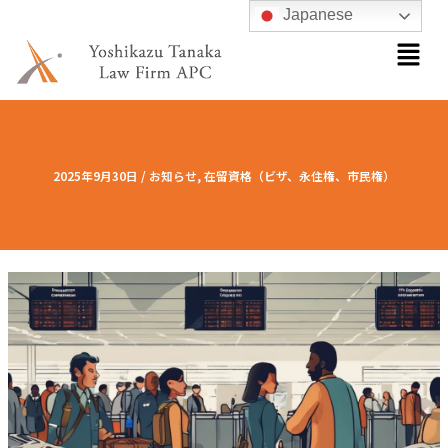
内
Japanese
メ
容
ニ
を
ュ
ス
ー
キ
ッ
プ
2025年9月30日
/
お知らせ
,
在留資格（ビザ、永住権、市民権）