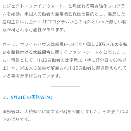
ロジェクト・ファイアウォール」と呼ばれる審査強化プログラ
ムを始動。米国人労働者の雇用機会保護を目的とし、違反した
雇用主には罰金やH-1Bプログラムからの除外といった厳しい制
裁が科される可能性があります。
さらに、ホワイトハウスは新規H-1Bビザ申請に
10万ドルの支払
いを義務付ける大統領令
に関するファクトシートを公表しまし
た。背景として、H-1B労働者の比率増加（特にIT分野で65％以
上）や、米国人従業員が解雇されH-1B労働者に置き換えられて
いる事例が挙げられています。
２．9月21日の国務省FAQ
国務省は、大統領令に関するFAQを公開しました。その要点は以
下の通りです。