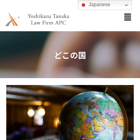
内
Japanese
メ
容
ニ
を
ュ
ス
ー
キ
ッ
どこの国
プ