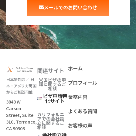
メールでのお問い合わせ
ホーム
関連サイト
日本語対応 ／ 日
米国ビザの申
プロフィール
請に関するご
本・アメリカ両国
相談
からご相談可能
ビザ申請特
業務内容
化サイト
3848 W.
Carson
よくある質問
カリフォルニ
Street, Suite
アでの会社設
310, Torrance,
立
に関するご
お客様の声
相談
CA 90503
会社設立特