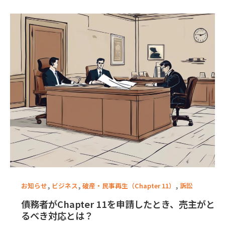
,
,
,
お知らせ
ビジネス
破産・民事再生（Chapter 11）
訴訟
債務者がChapter 11を申請したとき、売主がと
るべき対応とは？