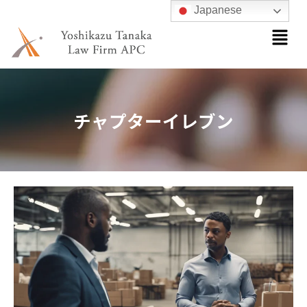
内
Japanese
メ
容
ニ
を
ュ
ス
ー
キ
ッ
チャプターイレブン
プ