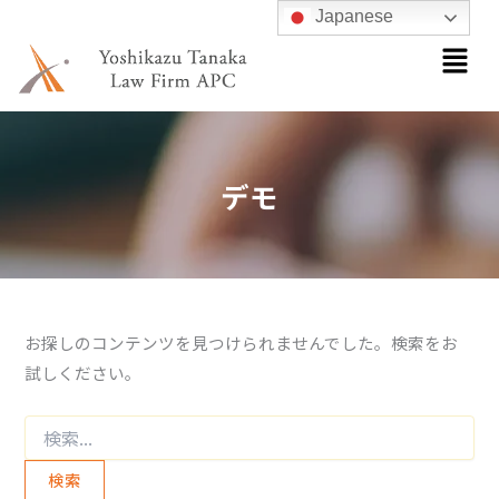
検
内
Japanese
索
メ
容
対
ニ
を
象:
ュ
ス
ー
キ
ッ
デモ
プ
お探しのコンテンツを見つけられませんでした。検索をお
試しください。