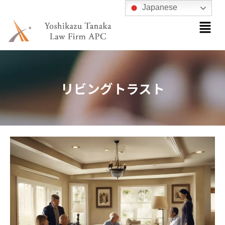
内
Japanese
メ
容
ニ
を
ュ
ス
ー
キ
ッ
リビングトラスト
プ