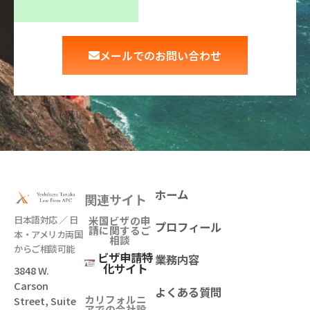
メールでのお問い合わせ
ホーム
関連サイト
日本語対応 ／ 日
米国ビザの申
プロフィール
請に関するご
本・アメリカ両国
相談
からご相談可能
ビザ申請特
業務内容
化サイト
3848 W.
Carson
よくある質問
カリフォルニ
Street, Suite
アでの会社設