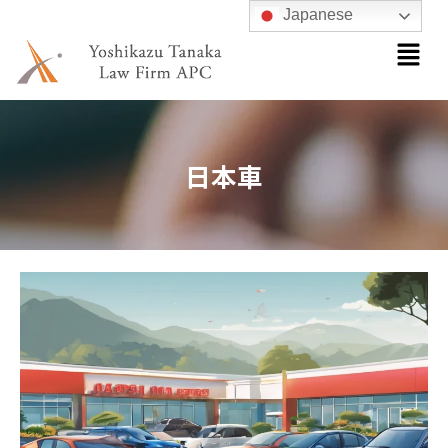
内
Japanese
メ
容
ニ
を
ュ
ス
ー
キ
ッ
日本車
プ