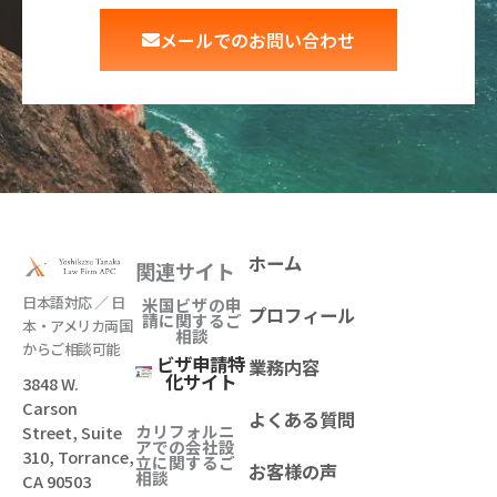
メールでのお問い合わせ
ホーム
関連サイト
日本語対応 ／ 日
米国ビザの申
プロフィール
請に関するご
本・アメリカ両国
相談
からご相談可能
ビザ申請特
業務内容
化サイト
3848 W.
Carson
よくある質問
カリフォルニ
Street, Suite
アでの会社設
310, Torrance,
立
に関するご
お客様の声
相談
CA 90503