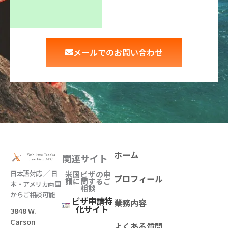
メールでのお問い合わせ
ホーム
関連サイト
日本語対応 ／ 日
米国ビザの申
プロフィール
請に関するご
本・アメリカ両国
相談
からご相談可能
ビザ申請特
業務内容
化サイト
3848 W.
Carson
よくある質問