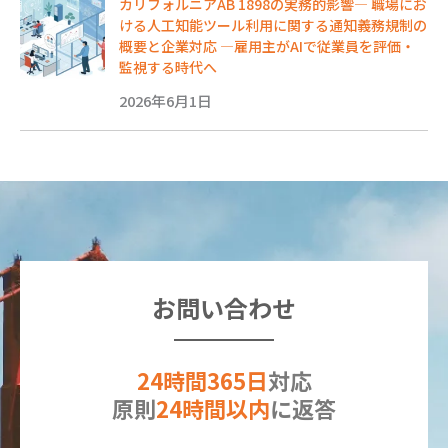
カリフォルニアAB 1898の実務的影響― 職場にお
ける人工知能ツール利用に関する通知義務規制の
概要と企業対応 ―雇用主がAIで従業員を評価・
監視する時代へ
2026年6月1日
お問い合わせ
24時間365日
対応
原則
24時間以内
に返答