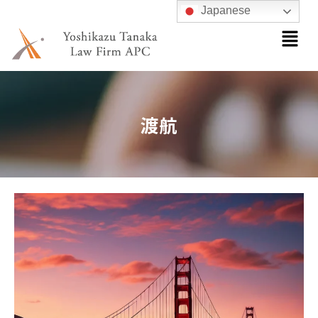
内
Japanese
メ
容
ニ
を
ュ
ス
ー
キ
ッ
渡航
プ