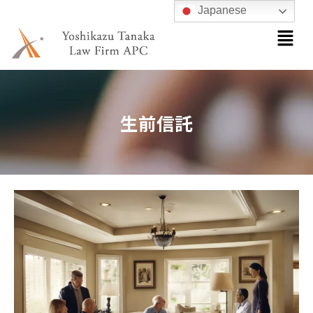
内
Japanese
メ
容
ニ
を
ュ
ス
ー
キ
ッ
生前信託
プ