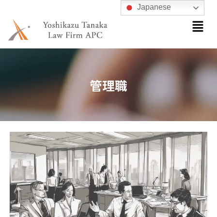
内
Japanese
メ
容
ニ
を
ュ
ス
ー
キ
ッ
管理職
プ