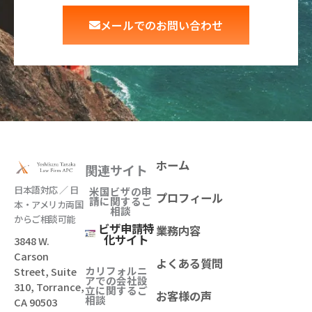
メールでのお問い合わせ
ホーム
関連サイト
日本語対応 ／ 日
米国ビザの申
プロフィール
請に関するご
本・アメリカ両国
相談
からご相談可能
ビザ申請特
業務内容
化サイト
3848 W.
Carson
よくある質問
カリフォルニ
Street, Suite
アでの会社設
310, Torrance,
立
に関するご
お客様の声
相談
CA 90503