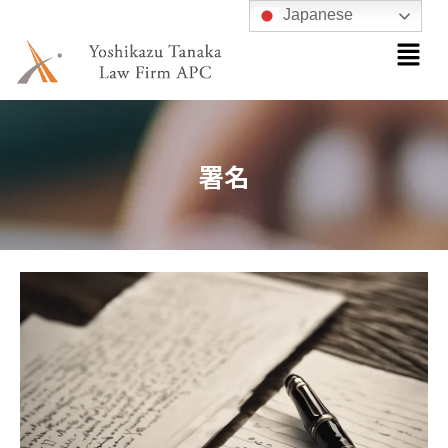
内
Japanese
メ
容
ニ
を
ュ
ス
ー
キ
ッ
署名
プ