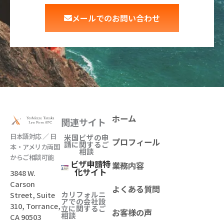
メールでのお問い合わせ
ホーム
関連サイト
日本語対応 ／ 日
米国ビザの申
プロフィール
請に関するご
本・アメリカ両国
相談
からご相談可能
ビザ申請特
業務内容
化サイト
3848 W.
Carson
よくある質問
カリフォルニ
Street, Suite
アでの会社設
310, Torrance,
立
に関するご
お客様の声
相談
CA 90503