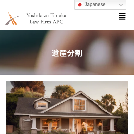
内
Japanese
メ
容
ニ
を
ュ
ス
ー
キ
ッ
遺産分割
プ