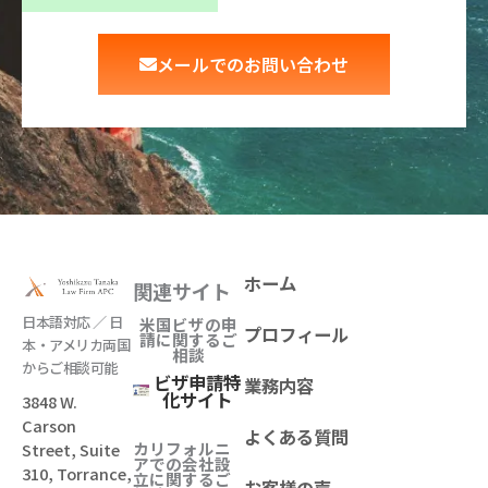
メールでのお問い合わせ
ホーム
関連サイト
日本語対応 ／ 日
米国ビザの申
プロフィール
請に関するご
本・アメリカ両国
相談
からご相談可能
ビザ申請特
業務内容
化サイト
3848 W.
Carson
よくある質問
カリフォルニ
Street, Suite
アでの会社設
310, Torrance,
立
に関するご
お客様の声