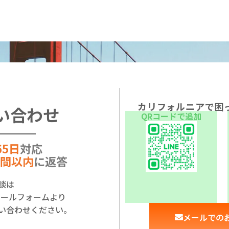
カリフォルニアで困
い合わせ
QRコードで追加
65日
対応
時間以内
に返答
談は
はメールフォームより
い合わせください。
メールでの