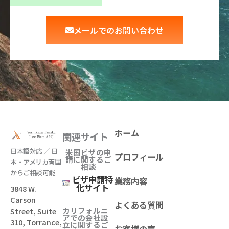
メールでのお問い合わせ
ホーム
関連サイト
日本語対応 ／ 日
米国ビザの申
プロフィール
請に関するご
本・アメリカ両国
相談
からご相談可能
ビザ申請特
業務内容
化サイト
3848 W.
Carson
よくある質問
カリフォルニ
Street, Suite
アでの会社設
310, Torrance,
立
に関するご
お客様の声