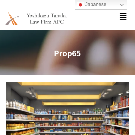
内
Japanese
メ
容
ニ
を
ュ
ス
ー
キ
ッ
Prop65
プ