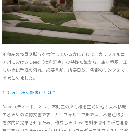
不動産の売買や贈与を検討している方に向けて、カリフォルニ
ア州における Deed（権利証書）の基礎知識から、主な種類、正
しい登録手続の流れ、必要書類、所要日数、各郡のリンクまで
をまとめました。
1. Deed（権利証書）とは？
Deed（ディード）とは、不動産の所有権を正式に他の人へ移転
するための法的文書です。カリフォルニア州では、不動産取引
を法的に完結させるため、作成した Deed を対象物件の所在地を
管轄する郡の
Recorder’s Office（レコーダーズオフィス）
に登