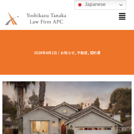
内
Japanese
メ
容
ニ
を
ュ
ス
ー
キ
ッ
プ
2026年6月1日
/
お知らせ
,
不動産
,
契約書