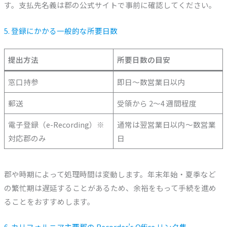
す。支払先名義は郡の公式サイトで事前に確認してください。
5. 登録にかかる一般的な所要日数
提出方法
所要日数の目安
窓口持参
即日〜数営業日以内
郵送
受領から 2〜4 週間程度
電子登録（e-Recording）※
通常は翌営業日以内〜数営業
対応郡のみ
日
郡や時期によって処理時間は変動します。年末年始・夏季など
の繁忙期は遅延することがあるため、余裕をもって手続を進め
ることをおすすめします。
6. カリフォルニア主要郡の Recorder’s Office リンク集