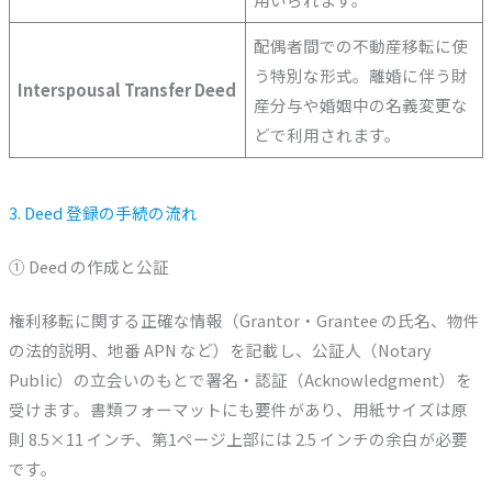
配偶者間での不動産移転に使
う特別な形式。離婚に伴う財
Interspousal Transfer Deed
産分与や婚姻中の名義変更な
どで利用されます。
3. Deed 登録の手続の流れ
① Deed の作成と公証
権利移転に関する正確な情報（Grantor・Grantee の氏名、物件
の法的説明、地番 APN など）を記載し、公証人（Notary
Public）の立会いのもとで署名・認証（Acknowledgment）を
受けます。書類フォーマットにも要件があり、用紙サイズは原
則 8.5×11 インチ、第1ページ上部には 2.5 インチの余白が必要
です。