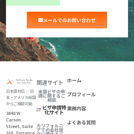
メールでのお問い合わせ
ホーム
関連サイト
日本語対応 ／ 日
米国ビザの申
プロフィール
請に関するご
本・アメリカ両国
相談
からご相談可能
ビザ申請特
業務内容
化サイト
3848 W.
Carson
よくある質問
カリフォルニ
Street, Suite
アでの会社設
310, Torrance,
立
に関するご